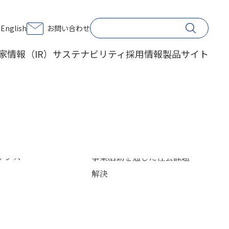
印刷する
English
お問い合わせ
家情報（IR）
サステナビリティ
採用情報
製品サイト
楽」を公開
ープ パーパス・社是
方針・戦略
テナビリティマネジメ
会社概要
個人投資家の皆さまへ
環境
・沿革
・財務
会社案内
IRライブラリー
ナンス
事業活動を通じた社会課題
体制
公告
事業所一覧
IRサイトの使い方
解決
ープ会社
サイトマップ
験の魅力の一つである筆記音をはじめとする「音」に