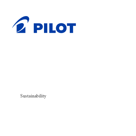
ホーム
お知らせ
書く音を集めて制作した「創造の音
>
>
書く音を集めて
株主・投資家情報
サステナビリティニュース
会社情報
サステナビリティ
（IR）
Corporate Information
Sustainability
Investor Relations
2026年05月25日
お知らせ
当社の新規事業創出に向けたWEBサイト「未来創造