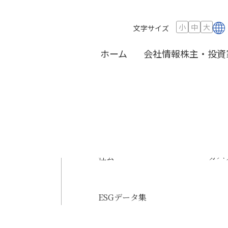
楽」を公開
小
中
大
文字サイズ
ホーム
会社情報
株主・投資
制作した「創造の音
社長ご挨拶
IRニュース
サステナビリティニュース
グル
経営
サス
ント
事業内容
IRカレンダー
歴史
業績
社会
ガバ
役員一覧
株式情報
組織
電子
経営の基本方針
免責事項
グル
IR
ESGデータ集
実験室『PILABOT（ピラボット）』」において、「書く」体