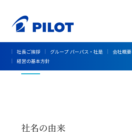
ホーム
会社情報
歴史・沿革
>
>
歴史・沿革
社長ご挨拶
グループ パーパス・社是
会社概要
経営の基本方針
社名の由来