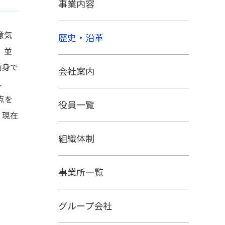
事業内容
意気
歴史・沿革
、並
前身で
会社案内
し
点を
役員一覧
、現在
組織体制
事業所一覧
グループ会社