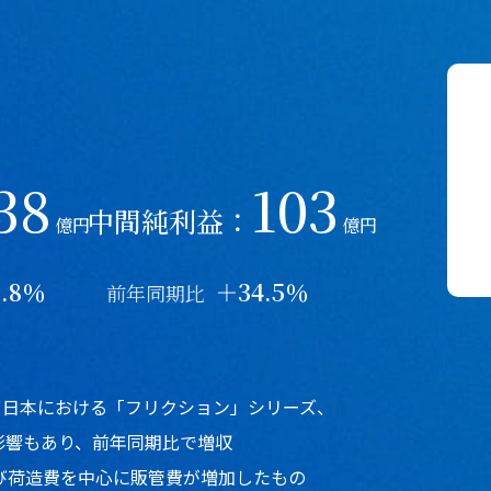
38
103
中間純利益：
億円
億円
.8％
＋34.5％
前年同期比
、日本における「フリクション」シリーズ、
影響もあり、前年同期比で増収
び荷造費を中心に販管費が増加したもの