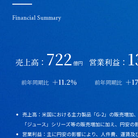
Financial Summary
722
1
売上高：
営業利益：
億円
＋11.2％
＋17
前年同期比
前年同期比
売上高：米国における主力製品「G-2」の販売増加
「ジュース」シリーズ等の販売増加に加え、円安の
営業利益：主に円安の影響により、人件費、運賃及