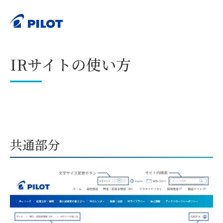
ホーム
株主・投資家情報（IR）
IRサイトの使い方
>
>
印刷する
IRサイトの使い方
共通部分