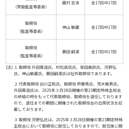
雜村 吉浩
全17回中17回
（常勤監査等委員）
取締役
神山 敏蔵
全17回中17回
（監査等委員）
取締役
藤田 嗣潔
全17回中17回
（監査等委員）
１ 取締役 升田晋造氏、村松昌信氏、柴田美鈴氏、河野弘
氏、神山敏蔵氏、藤田嗣潔氏は社外取締役であります。
２ 代表取締役 白川正和氏、取締役 伊藤秀氏、荒木敏男氏、
升田晋造氏は、2025年３月28日開催の第23期定時株主総会
の終結の時をもって代表取締役、取締役を退任しております
ので、退任までの期間に開催された取締役会の出席状況を記
載しております。
３ 取締役 河野弘氏は、2025年３月28日開催の第23期定時株
主総会において取締役に就任しておりますので、就任後に開