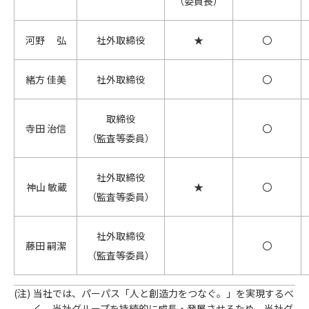
（委員長）
河野 弘
社外取締役
★
〇
緒方 佳美
社外取締役
〇
取締役
寺田 治信
〇
（監査等委員）
社外取締役
神山 敏蔵
★
〇
（監査等委員）
社外取締役
藤田 嗣潔
〇
（監査等委員）
当社では、パーパス「人と創造力をつなぐ。」を実現するべ
く、当社グループを持続的に成長・発展させるため、当社グ