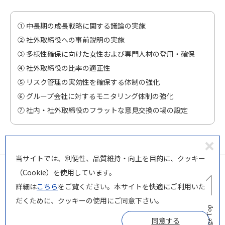
① 中長期の成長戦略に関する議論の実施
② 社外取締役への事前説明の実施
③ 多様性確保に向けた女性および専門人材の登用・確保
④ 社外取締役の比率の適正性
⑤ リスク管理の実効性を確保する体制の強化
⑥ グループ会社に対するモニタリング体制の強化
⑦ 社内・社外取締役のフラットな意見交換の場の設定
同
当サイトでは、利便性、品質維持・向上を目的に、クッキー
意
（Cookie）を使用しています。
し
詳細は
こちら
をご覧ください。本サイトを快適にご利用いた
な
だくために、クッキーの使用にご同意下さい。
© PILOT Corporation
い
Page Top
同意する