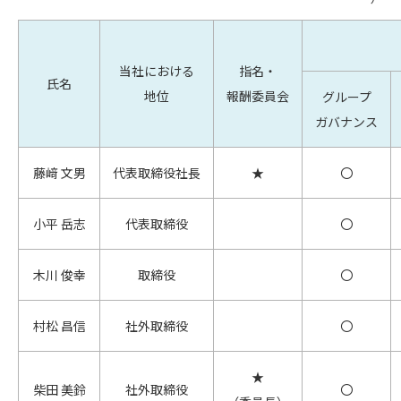
当社における
指名・
氏名
地位
報酬委員会
グループ
ガバナンス
藤﨑 文男
代表取締役社長
★
〇
小平 岳志
代表取締役
〇
木川 俊幸
取締役
〇
村松 昌信
社外取締役
〇
★
柴田 美鈴
社外取締役
〇