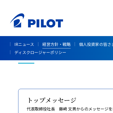
ホーム
株主・投資家情報（IR）
経営方針・戦略
>
>
経営方針・戦略
IRニュース
経営方針・戦略
個人投資家の皆さ
ディスクロージャーポリシー
トップメッセージ
代表取締役社長 藤﨑 文男からのメッセージを