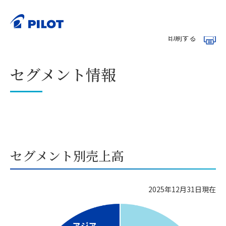
ホーム
株主・投資家情報（IR）
業績・財務
>
>
>
セグメント情報
印刷する
セグメント情報
セグメント別売上高
2025年12月31日現在