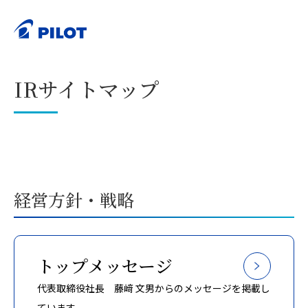
ホーム
株主・投資家情報（IR）
IRサイトマップ
>
>
印刷する
IRサイトマップ
経営方針・戦略
トップメッセージ
代表取締役社長 藤﨑 文男からのメッセージを掲載し
ています。