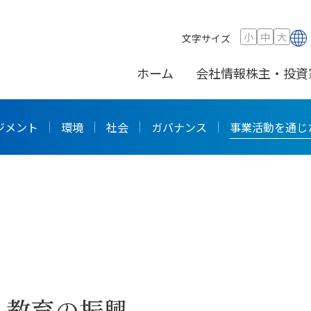
解決
小
中
大
文字サイズ
ホーム
会社情報
株主・投資
た社会課題解決
ジメント
環境
社会
ガバナンス
事業活動を通じ
・教育の振興