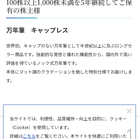
100株以上1,000株未満を5年継続してご保
有の株主様
万年筆 キャップレス
世界初、キャップのない万年筆として半世紀以上に及ぶロングセ
ラー商品です。独創的な発想と優れた機能性から、国内外で高い
評価を得ているノック式万年筆です。
本体にマット調のグラデーションを施した特別仕様でお届けしま
す。
同
当サイトでは、利便性、品質維持・向上を目的に、クッキー
意
（Cookie）を使用しています。
し
詳細は
こちら
をご覧ください。本サイトを快適にご利用いた
な