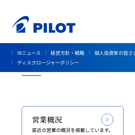
ホーム
株主・投資家情報（IR）
業績・財務
>
>
業績・財務
IRニュース
経営方針・戦略
個人投資家の皆さ
ディスクロージャーポリシー
営業概況
直近の営業の概況を掲載しています。