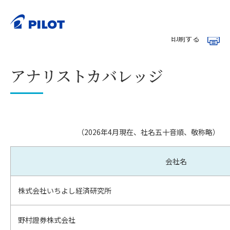
ホーム
株主・投資家情報（IR）
株式情報
>
>
>
アナリストカバレッジ
印刷する
アナリストカバレッジ
（2026年4月現在、社名五十音順、敬称略）
会社名
株式会社いちよし経済研究所
野村證券株式会社